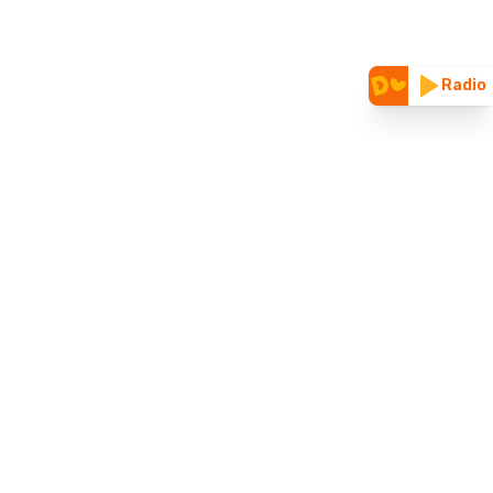
Radio
CUNOAȘTE-NE
Vizitează site-ul nostru vechi
Parteneriate & folosire logo
Despre noi
Blog
ȚINE LEGĂTURA CU NOI
Contact
Mailuri superprietenoase
Termeni și condiții
Politica de confidențialitate
Protecția datelor cu caracter personal