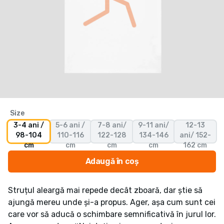
Size
3-4 ani /
5-6 ani /
7-8 ani/
9-11 ani/
12-13
98-104
110-116
122-128
134-146
ani/ 152-
cm
cm
cm
cm
162 cm
Adaugă în coș
Struțul aleargă mai repede decât zboară, dar știe să
ajungă mereu unde și-a propus. Ager, așa cum sunt cei
care vor să aducă o schimbare semnificativă în jurul lor.