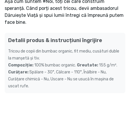
Așa cum suntem #Noi, toți cei care construim
speranță. Când porți acest tricou, devii ambasadorul
Dăruiește Viață și spui lumii întregi că împreună putem
face bine.
Detalii produs & instrucțiuni îngrijire
Tricou de copii din bumbac organic, fit mediu, cusături duble
la manșetă și tiv.
Compoziție:
100% bumbac organic.
Greutate:
155 g/m².
Curățare:
Spălare - 30°, Călcare - 110°, Înălbire - Nu,
Curățare chimică - Nu, Uscare - Nu se usucă în mașina de
uscat rufe.