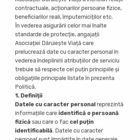
contractuale, acționarilor persoane fizice,
beneficiarilor reali, împuterniciților etc.
În vederea asigurării celor mai înalte
standarde de protecție, angajații
Asociației Dăruiește Viață care
prelucrează date cu caracter personal în
vederea îndeplinirii atribuțiilor de serviciu
trebuie să respecte cel puțin principiile și
obligațiile principale listate în prezenta
Politică.
1. Definiții
Datele cu caracter personal
reprezintă
informațiile care
identifică o persoană
fizică
sau care o fac
cel puțin
identificabilă
. Datele cu caracter
personal sunt împărțite în date generale