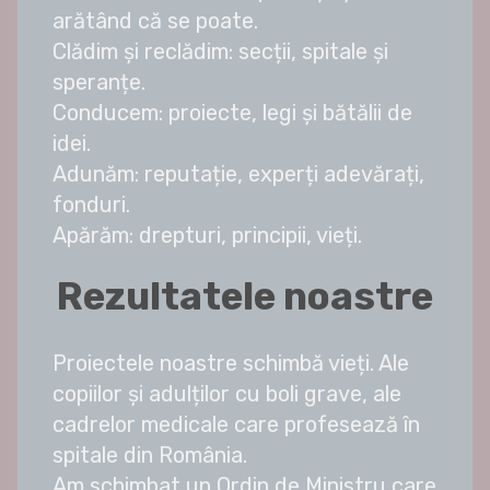
arătând că se poate.
Clădim și reclădim: secții, spitale și
speranțe.
Conducem: proiecte, legi și bătălii de
idei.
Adunăm: reputație, experți adevărați,
fonduri.
Apărăm: drepturi, principii, vieți.
Rezultatele noastre
Proiectele noastre schimbă vieți. Ale
copiilor și adulților cu boli grave, ale
cadrelor medicale care profesează în
spitale din România.
Am schimbat un Ordin de Ministru care