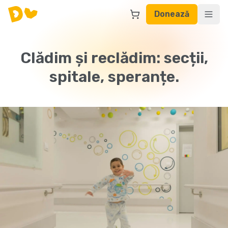
Donează
Clădim și reclădim: secții,
spitale, speranțe.