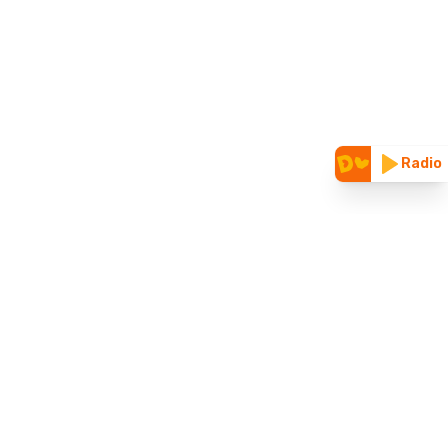
Radio
CUNOAȘTE-NE
Vizitează site-ul nostru vechi
Parteneriate & folosire logo
Despre noi
Blog
ȚINE LEGĂTURA CU NOI
Contact
Mailuri superprietenoase