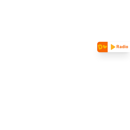
Radio
CUNOAȘTE-NE
Vizitează site-ul nostru vechi
Parteneriate & folosire logo
Despre noi
Blog
ȚINE LEGĂTURA CU NOI
Contact
Mailuri superprietenoase