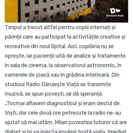
Timpul a trecut altfel pentru copiii internați și
părinții care au participat la activitățile creative și
recreative din noul Spital. Aici, copilăria nu se
oprește, iar pacienții uită de analize și tratamente
în sala de cinema, la observatorul astronomic, în
camerele de joacă sau în grădina interioară. Din
studioul Radio Dăruiește Viață se transmite
muzică, se spun povești, se dă speranță.
„Tocmai aflasem diagnosticul și eram destul de
triști, dar cele două ore petrecute la radio ne-au
ajutat să mai uităm. Milan povestea tuturor că are
diabet și își va injecta insulină toată viața. Imediat