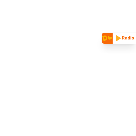
Radio
CUNOAȘTE-NE
Vizitează site-ul nostru vechi
Parteneriate & folosire logo
Despre noi
Blog
ȚINE LEGĂTURA CU NOI
Contact
Mailuri superprietenoase
Termeni și condiții
Politica de confidențialitate