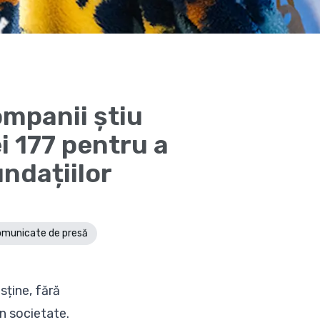
ompanii știu
ei 177 pentru a
undațiilor
municate de presă
sține, fără
în societate.