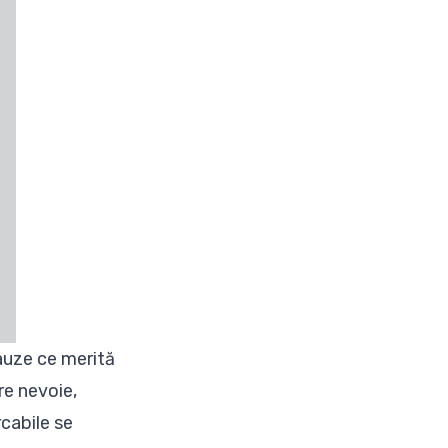
auze ce merită
re nevoie,
rcabile se