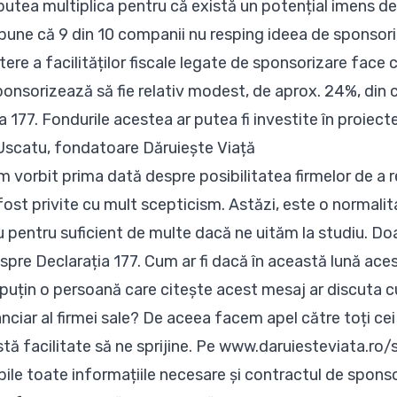
 putea multiplica pentru că există un potențial imens d
spune că 9 din 10 companii nu resping ideea de sponsoriz
ere a facilităților fiscale legate de sponsorizare face 
onsorizează să fie relativ modest, de aprox. 24%, din 
a 177. Fondurile acestea ar putea fi investite în proiec
 Uscatu, fondatoare Dăruiește Viață
m vorbit prima dată despre posibilitatea firmelor de a 
fost privite cu mult scepticism. Astăzi, este o normali
u pentru suficient de multe dacă ne uităm la studiu. Doa
spre Declarația 177. Cum ar fi dacă în această lună ace
puțin o persoană care citește acest mesaj ar discuta c
anciar al firmei sale? De aceea facem apel către toți ce
ă facilitate să ne sprijine. Pe
www.daruiesteviata.ro/
ile toate informațiile necesare și contractul de sponso