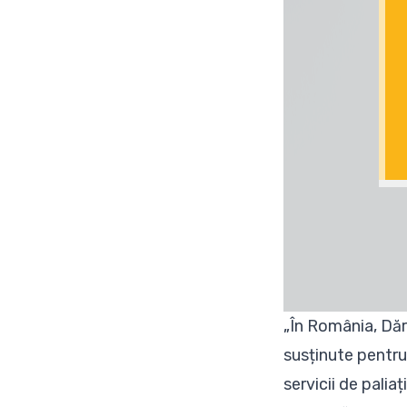
„În România, Dăr
susținute pentru
servicii de palia