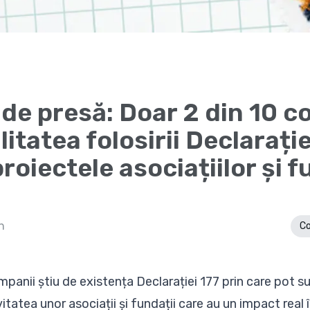
e presă: Doar 2 din 10 c
itatea folosirii Declarați
roiectele asociațiilor și f
n
Co
panii știu de existența Declarației 177 prin care pot su
vitatea unor asociații și fundații care au un impact real 