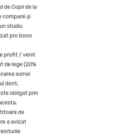
l de Copii de la
e companii și
-un studiu
lizat pro bono
 profit / venit
ut de lege (20%
ficarea sumei
l dorit,
ste obligat prin
acesta,
titoare de
re a avizat
eniturile