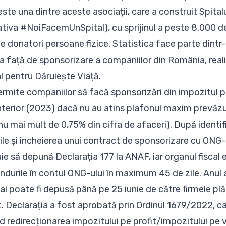
ste una dintre aceste asociații, care a construit Spitalu
țiativa #NoiFacemUnSpital), cu sprijinul a peste 8.000 d
 donatori persoane fizice. Statistica face parte dintr
ea față de sponsorizare a companiilor din România, rea
l pentru Dăruiește Viață.
ermite companiilor să facă sponsorizări din impozitul pe
nterior (2023) dacă nu au atins plafonul maxim prevăz
 nu mai mult de 0,75% din cifra de afaceri). După identi
le și încheierea unui contract de sponsorizare cu ONG-u
e să depună Declarația 177 la ANAF, iar organul fiscal e
ondurile în contul ONG-ului în maximum 45 de zile. Anul 
ai poate fi depusă până pe 25 iunie de către firmele plă
t. Declarația a fost aprobată prin Ordinul 1679/2022, ca
d redirecționarea impozitului pe profit/impozitului pe v