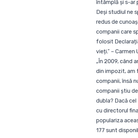
întâmplă și s-ar
Deși studiul ne 
redus de cunoașt
companii care sp
folosit Declarați
vieți.” – Carmen
„În 2009, când a
din impozit, am 
companii, însă n
companii știu de
dubla? Dacă cel 
cu directorul fin
populariza aceast
177
sunt disponib