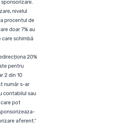
e sponsorizare.
are, nivelul
ca procentul de
care doar 7% au
te care schimbă
redirecționa 20%
tate pentru
r 2 din 10
st număr s-ar
u contabilul sau
i care pot
sponsorizeaza-
rizare aferent.”