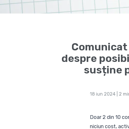
Comunicat d
despre posibil
susține p
18 iun 2024
| 2 mi
Doar 2 din 10 com
niciun cost, acti