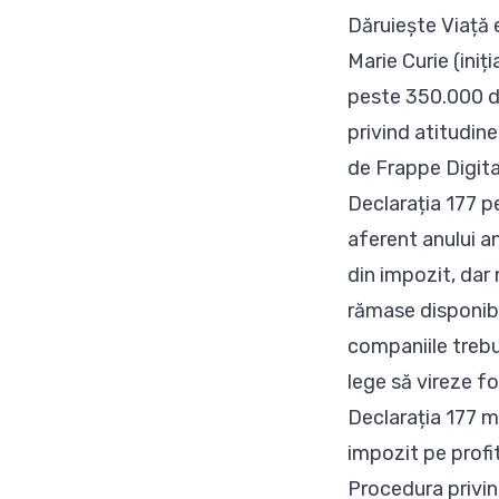
Dăruiește Viață e
Marie Curie (ini
peste 350.000 de
privind atitudin
de Frappe Digita
Declarația 177 p
aferent anului a
din impozit, dar
rămase disponibi
companiile trebui
lege să vireze f
Declarația 177 m
impozit pe profi
Procedura privin