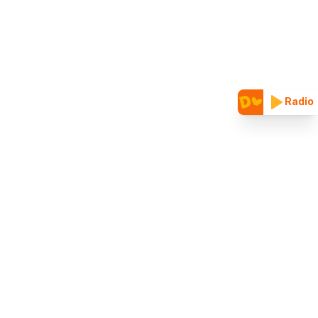
Radio
CUNOAȘTE-NE
Vizitează site-ul nostru vechi
Parteneriate & folosire logo
Despre noi
Blog
ȚINE LEGĂTURA CU NOI
Contact
Mailuri superprietenoase
Termeni și condiții