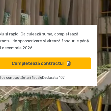
lu și rapid. Calculează suma, completează
ractul de sponsorizare și virează fondurile până
1 decembrie 2026.
Completează contractul
l de contract
Detalii fiscale
Declarația 107