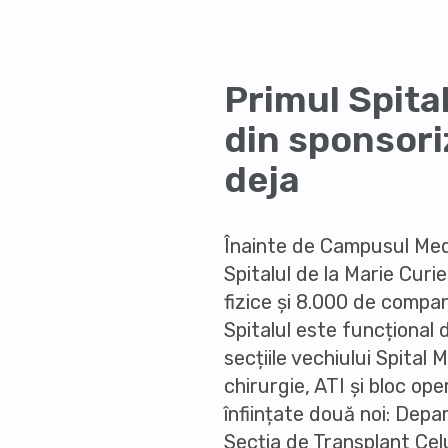
Primul Spita
din sponsoriz
deja
Înainte de Campusul Medi
Spitalul de la Marie Cur
fizice și 8.000 de compan
Spitalul este funcțional d
secțiile vechiului Spital 
chirurgie, ATI și bloc ope
înființate două noi: Dep
Secția de Transplant Cel