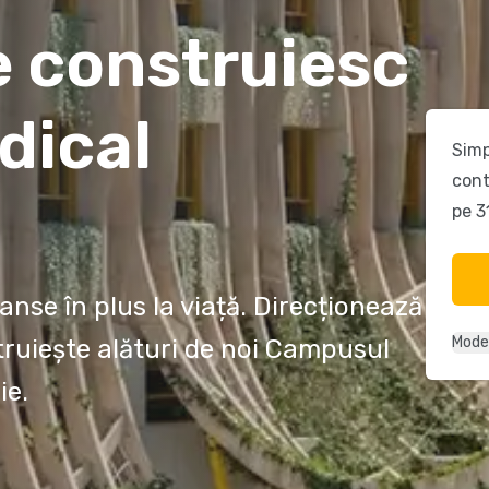
e construiesc
dical
Simp
cont
pe 3
anse în plus la viață. Direcționează
Mode
truiește alături de noi Campusul
ie.