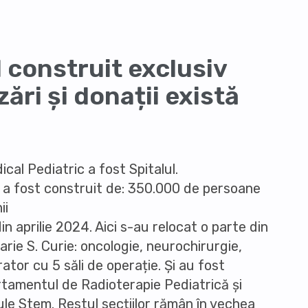
l construit exclusiv
ări și donații există
cal Pediatric a fost Spitalul.
ie a fost construit de: 350.000 de persoane
ii
in aprilie 2024. Aici s-au relocat o parte din
Marie S. Curie: oncologie, neurochirurgie,
rator cu 5 săli de operație. Și au fost
artamentul de Radioterapie Pediatrică și
ule Stem. Restul secțiilor rămân în vechea