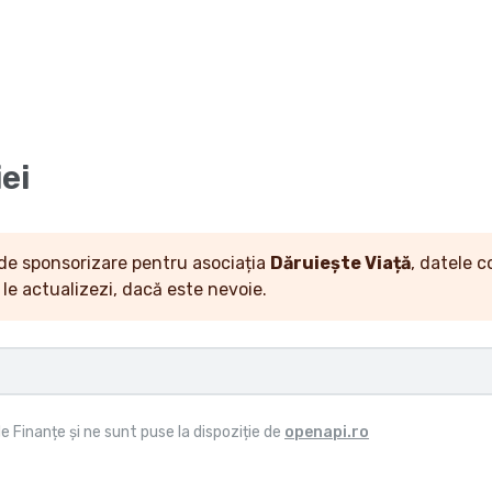
ei
 de sponsorizare pentru asociația
Dăruiește Viață
, datele c
le actualizezi, dacă este nevoie.
e Finanțe și ne sunt puse la dispoziție de
openapi.ro